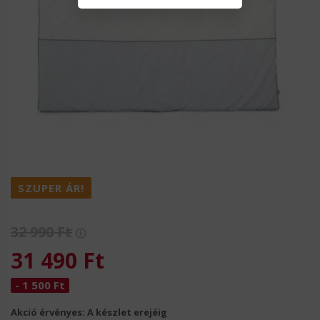
SZUPER ÁR!
32 990
Ft
31 490
Ft
- 1 500 Ft
Akció érvényes:
A készlet erejéig